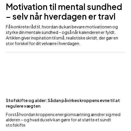
Motivation til mental sundhed
– selv når hverdagen er travl
Få konkrete råd til, hvordan du kan bevare motivationen og
styrke din mentale sundhed – også når kalenderen er fyldt.
Artiklen giver inspiration til små, realistiske skridt, der gør en
stor forskel for dit velvære i hverdagen.
Stofskifte og alder: Sådan påvirkes kroppens evne til at
regulere vægten
Forstå hvordan kroppens energiomsætning ændrer sig med
alderen – og hvad du selv kan gøre for at støtte et sundt
stofskifte