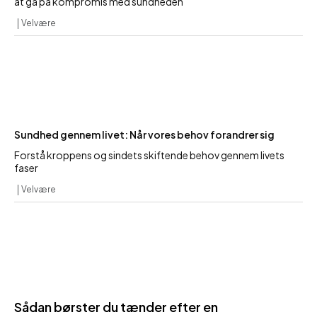
at gå på kompromis med sundheden
Velvære
Sundhed gennem livet: Når vores behov forandrer sig
Forstå kroppens og sindets skiftende behov gennem livets
faser
Velvære
Sådan børster du tænder efter en