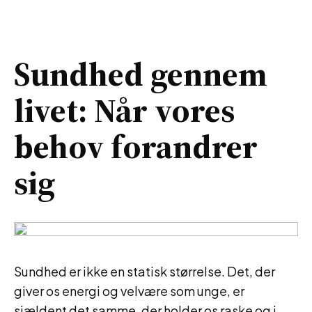
Sundhed gennem
livet: Når vores
behov forandrer
sig
Sundhed er ikke en statisk størrelse. Det, der
giver os energi og velvære som unge, er
sjældent det samme, der holder os raske og i