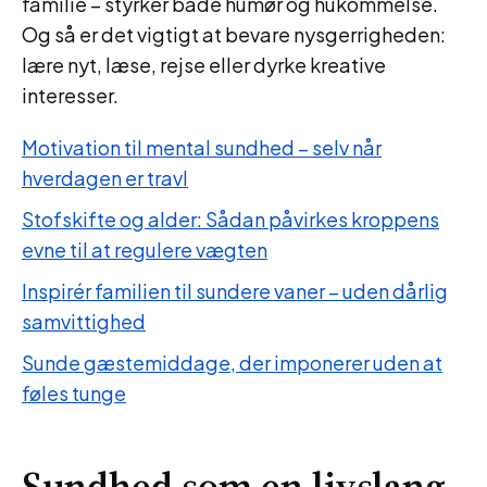
familie – styrker både humør og hukommelse.
Og så er det vigtigt at bevare nysgerrigheden:
lære nyt, læse, rejse eller dyrke kreative
interesser.
Motivation til mental sundhed – selv når
hverdagen er travl
Stofskifte og alder: Sådan påvirkes kroppens
evne til at regulere vægten
Inspirér familien til sundere vaner – uden dårlig
samvittighed
Sunde gæstemiddage, der imponerer uden at
føles tunge
Sundhed som en livslang