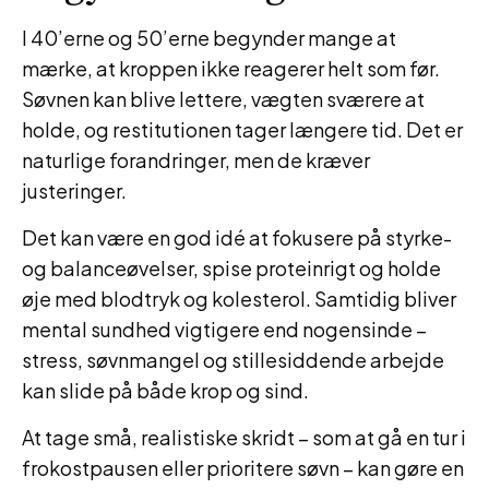
I 40’erne og 50’erne begynder mange at
mærke, at kroppen ikke reagerer helt som før.
Søvnen kan blive lettere, vægten sværere at
holde, og restitutionen tager længere tid. Det er
naturlige forandringer, men de kræver
justeringer.
Det kan være en god idé at fokusere på styrke-
og balanceøvelser, spise proteinrigt og holde
øje med blodtryk og kolesterol. Samtidig bliver
mental sundhed vigtigere end nogensinde –
stress, søvnmangel og stillesiddende arbejde
kan slide på både krop og sind.
At tage små, realistiske skridt – som at gå en tur i
frokostpausen eller prioritere søvn – kan gøre en