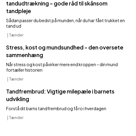
tandudtrækning – gode råd til skånsom
tandpleje
Sådan passer du bedst på munden, når du har fået trukket en
tand ud
Tænder
Stress, kost og mundsundhed – den oversete
sammenhæng
Når stress og kost påvirker mere end kroppen – din mund
fortæller historien
Tænder
Tandfrembrud: Vigtige milepæle i barnets
udvikling
Forstå dit barns tandfrembrud og få ro i hverdagen
Tænder