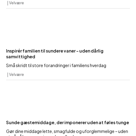
Velvære
Inspirér familien til sundere vaner – uden dårlig
samvittighed
Små skridt til store forandringer i familiens hverdag
Velvære
Sunde gæstemiddage, der imponerer uden at føles tunge
Gør dine middage lette, smagfulde og uforglemmelige – uden