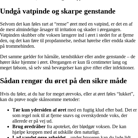
Undgå vatpinde og skarpe genstande
Selvom det kan føles rart at “rense” øret med en vatpind, er det en af
de mest almindelige årsager til irritation og skader i øregangen.
Vatpinden skubber ofte voksen længere ind i øret i stedet for at fjerne
den, og det kan føre til propdannelse, nedsat hørelse eller endda skade
på trommehinden.
Det samme gælder for hårnåle, tændstikker eller andre genstande – de
hører ikke hjemme i øret. Øregangen er kun få centimeter lang og
meget følsom, så selv små bevægelser kan give rifter eller infektioner.
Sådan rengør du øret på den sikre måde
Hvis du føler, at du har for meget ørevoks, eller at øret føles “lukket”,
kan du prøve nogle skånsomme metoder:
Tør kun ydersiden af øret
med en fugtig klud efter bad. Det er
som regel nok til at fjerne snavs og overskydende voks, der
allerede er på vej ud.
Brug øredråber
fra apoteket, der blødgør voksen. De kan
hjælpe kroppen med at udskille den naturligt.
Lad vandet gøre arbejdet
– under bruseren kan du lade lidt