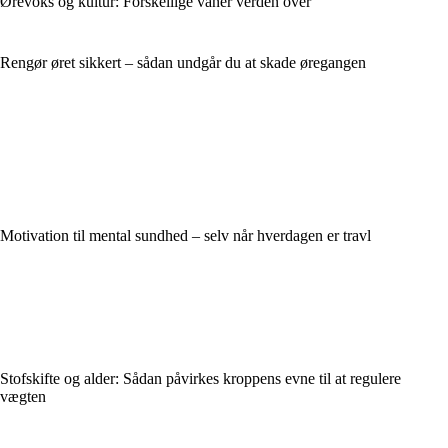
Ørevoks og kultur: Forskellige vaner verden over
Rengør øret sikkert – sådan undgår du at skade øregangen
Motivation til mental sundhed – selv når hverdagen er travl
Stofskifte og alder: Sådan påvirkes kroppens evne til at regulere
vægten