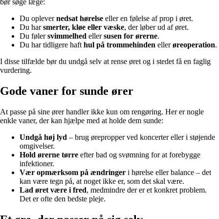
bør søge læge:
Du oplever
nedsat hørelse
eller en følelse af prop i øret.
Du har
smerter, kløe eller væske
, der løber ud af øret.
Du føler
svimmelhed
eller
susen for ørerne
.
Du har tidligere haft
hul på trommehinden
eller
øreoperation
.
I disse tilfælde bør du undgå selv at rense øret og i stedet få en faglig
vurdering.
Gode vaner for sunde ører
At passe på sine ører handler ikke kun om rengøring. Her er nogle
enkle vaner, der kan hjælpe med at holde dem sunde:
Undgå høj lyd
– brug ørepropper ved koncerter eller i støjende
omgivelser.
Hold ørerne tørre
efter bad og svømning for at forebygge
infektioner.
Vær opmærksom på ændringer
i hørelse eller balance – det
kan være tegn på, at noget ikke er, som det skal være.
Lad øret være i fred
, medmindre der er et konkret problem.
Det er ofte den bedste pleje.