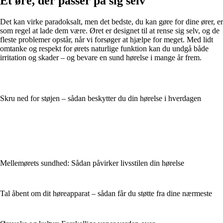
Et øre, der passer på sig selv
Det kan virke paradoksalt, men det bedste, du kan gøre for dine ører, er
som regel at lade dem være. Øret er designet til at rense sig selv, og de
fleste problemer opstår, når vi forsøger at hjælpe for meget. Med lidt
omtanke og respekt for ørets naturlige funktion kan du undgå både
irritation og skader – og bevare en sund hørelse i mange år frem.
Skru ned for støjen – sådan beskytter du din hørelse i hverdagen
Mellemørets sundhed: Sådan påvirker livsstilen din hørelse
Tal åbent om dit høreapparat – sådan får du støtte fra dine nærmeste