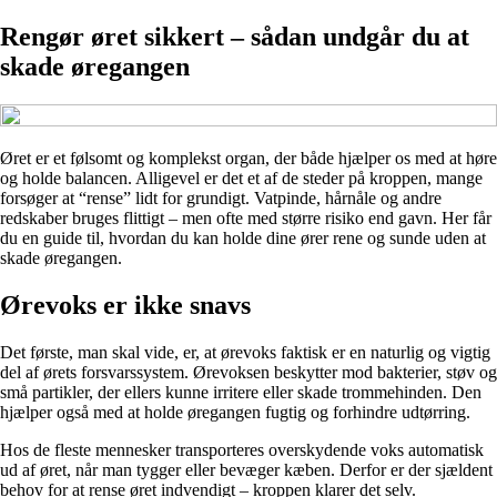
Rengør øret sikkert – sådan undgår du at
skade øregangen
Øret er et følsomt og komplekst organ, der både hjælper os med at høre
og holde balancen. Alligevel er det et af de steder på kroppen, mange
forsøger at “rense” lidt for grundigt. Vatpinde, hårnåle og andre
redskaber bruges flittigt – men ofte med større risiko end gavn. Her får
du en guide til, hvordan du kan holde dine ører rene og sunde uden at
skade øregangen.
Ørevoks er ikke snavs
Det første, man skal vide, er, at ørevoks faktisk er en naturlig og vigtig
del af ørets forsvarssystem. Ørevoksen beskytter mod bakterier, støv og
små partikler, der ellers kunne irritere eller skade trommehinden. Den
hjælper også med at holde øregangen fugtig og forhindre udtørring.
Hos de fleste mennesker transporteres overskydende voks automatisk
ud af øret, når man tygger eller bevæger kæben. Derfor er der sjældent
behov for at rense øret indvendigt – kroppen klarer det selv.