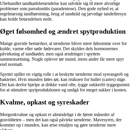
Ubehandlet tandkødsbetændelse kan udvikle sig til mere alvorlige
problemer som parodontitis (paradentose). Den gode nyhed er, at
regelmæssig tandbørstning, brug af tandtråd og jævnlige tandeftersyn
kan holde betændelsen nede.
Øget følsomhed og ændret spytproduktion
Mange gravide bemærker, at tænderne bliver mere følsomme over for
kulde, varme eller søde fødevarer. Det skyldes dels hormonernes
påvirkning af tandkødet, men også ændringer i spyttets
sammensætning. Nogle oplever tør mund, mens andre får mere spyt
end normalt.
Spyttet spiller en vigtig rolle i at beskytte tænderne mod syreangreb og
bakterier. Hvis munden føles tør, kan risikoen for huller (caries) stige.
Det kan derfor hjælpe at drikke vand ofte, tygge sukkerfri tyggegummi
for at stimulere spytproduktionen og undgå for meget sukker i kosten.
Kvalme, opkast og syreskader
Morgenkvalme og opkast er almindelige i de første måneder af
graviditeten – men det kan også påvirke tænderne. Mavesyren, der
kommer op i munden, kan ætse emaljen og gøre tænderne mere