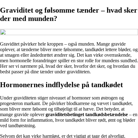
Graviditet og følsomme tænder – hvad sker
der med munden?
Graviditet påvirker hele kroppen – også munden. Mange gravide
oplever, at tænderne bliver mere følsomme, tandkødet lettere bløder, og
at smagen eller åndedrættet ændrer sig. Det kan virke overraskende,
men hormonelle forandringer spiller en stor rolle for mundens sundhed.
Her ser vi nærmere på, hvad der sker, hvorfor det sker, og hvordan du
bedst passer på dine tænder under graviditeten.
Hormonernes indflydelse på tandkødet
Under graviditeten stiger niveauet af hormoner som østrogen og
progesteron markant. De påvirker blodkarrene og vævet i tandkødet,
som bliver mere følsomt og tilbøjeligt til at hæve. Det betyder, at
mange gravide oplever
graviditetsbetinget tandkødsbetændelse
– en
mild form for inflammation, hvor tandkødet bliver rødt, ømt og bløder
ved tandbørstning.
Selvom det kan virke harmløst, er det vigtigt at tage det alvorligt.