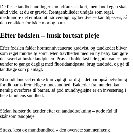
De fleste tandbehandlinger kan udføres sikkert, men tandlægen skal
altid vide, at du er gravid. Røntgenbilleder undgås som regel,
medmindre det er absolut nødvendigt, og bedøvelse kan tilpasses, så
den er sikker for både mor og barn.
Efter fødslen – husk fortsat pleje
Efter fødslen falder hormonniveauerne gradvist, og tandkødet bliver
som regel mindre følsomt. Men travlheden med en ny baby kan gøre
det svært at huske tandplejen. Prøv at holde fast i de gode vaner: børst
tænder to gange dagligt med fluoridtandpasta, brug tandtråd, og gå til
tandlæge som planlagt.
Et sundt tandsæt er ikke kun vigtigt for dig – det har også betydning
for dit barns fremtidige mundsundhed. Bakterier fra munden kan
nemlig overføres til barnet, så god mundhygiejne er en investering i
hele familiens sundhed.
Sådan børster du tænder efter en tandudtrækning – gode råd til
skånsom tandpleje
Stress, kost og mundsundhed – den oversete sammenhæng