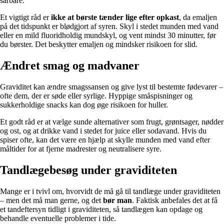
sårbare.
Et vigtigt råd er
ikke at børste tænder lige efter opkast
, da emaljen
på det tidspunkt er blødgjort af syren. Skyl i stedet munden med vand
eller en mild fluoridholdig mundskyl, og vent mindst 30 minutter, før
du børster. Det beskytter emaljen og mindsker risikoen for slid.
Ændret smag og madvaner
Graviditet kan ændre smagssansen og give lyst til bestemte fødevarer –
ofte dem, der er søde eller syrlige. Hyppige småspisninger og
sukkerholdige snacks kan dog øge risikoen for huller.
Et godt råd er at vælge sunde alternativer som frugt, grøntsager, nødder
og ost, og at drikke vand i stedet for juice eller sodavand. Hvis du
spiser ofte, kan det være en hjælp at skylle munden med vand efter
måltider for at fjerne madrester og neutralisere syre.
Tandlægebesøg under graviditeten
Mange er i tvivl om, hvorvidt de må gå til tandlæge under graviditeten
– men det må man gerne, og det
bør man
. Faktisk anbefales det at få
et tandeftersyn tidligt i graviditeten, så tandlægen kan opdage og
behandle eventuelle problemer i tide.