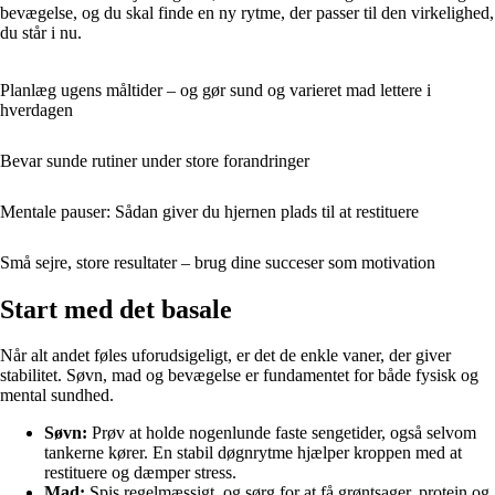
bevægelse, og du skal finde en ny rytme, der passer til den virkelighed,
du står i nu.
Planlæg ugens måltider – og gør sund og varieret mad lettere i
hverdagen
Bevar sunde rutiner under store forandringer
Mentale pauser: Sådan giver du hjernen plads til at restituere
Små sejre, store resultater – brug dine succeser som motivation
Start med det basale
Når alt andet føles uforudsigeligt, er det de enkle vaner, der giver
stabilitet. Søvn, mad og bevægelse er fundamentet for både fysisk og
mental sundhed.
Søvn:
Prøv at holde nogenlunde faste sengetider, også selvom
tankerne kører. En stabil døgnrytme hjælper kroppen med at
restituere og dæmper stress.
Mad:
Spis regelmæssigt, og sørg for at få grøntsager, protein og