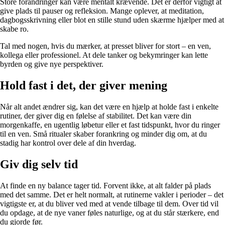
Store forandringer kan være mentalt krævende. Det er derfor vigtigt at
give plads til pauser og refleksion. Mange oplever, at meditation,
dagbogsskrivning eller blot en stille stund uden skærme hjælper med at
skabe ro.
Tal med nogen, hvis du mærker, at presset bliver for stort – en ven,
kollega eller professionel. At dele tanker og bekymringer kan lette
byrden og give nye perspektiver.
Hold fast i det, der giver mening
Når alt andet ændrer sig, kan det være en hjælp at holde fast i enkelte
rutiner, der giver dig en følelse af stabilitet. Det kan være din
morgenkaffe, en ugentlig løbetur eller et fast tidspunkt, hvor du ringer
til en ven. Små ritualer skaber forankring og minder dig om, at du
stadig har kontrol over dele af din hverdag.
Giv dig selv tid
At finde en ny balance tager tid. Forvent ikke, at alt falder på plads
med det samme. Det er helt normalt, at rutinerne vakler i perioder – det
vigtigste er, at du bliver ved med at vende tilbage til dem. Over tid vil
du opdage, at de nye vaner føles naturlige, og at du står stærkere, end
du gjorde før.