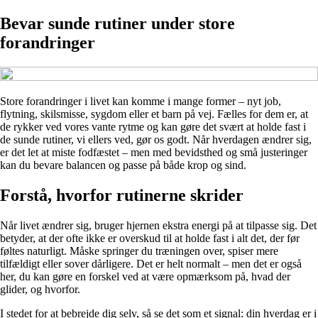
Bevar sunde rutiner under store
forandringer
Store forandringer i livet kan komme i mange former – nyt job,
flytning, skilsmisse, sygdom eller et barn på vej. Fælles for dem er, at
de rykker ved vores vante rytme og kan gøre det svært at holde fast i
de sunde rutiner, vi ellers ved, gør os godt. Når hverdagen ændrer sig,
er det let at miste fodfæstet – men med bevidsthed og små justeringer
kan du bevare balancen og passe på både krop og sind.
Forstå, hvorfor rutinerne skrider
Når livet ændrer sig, bruger hjernen ekstra energi på at tilpasse sig. Det
betyder, at der ofte ikke er overskud til at holde fast i alt det, der før
føltes naturligt. Måske springer du træningen over, spiser mere
tilfældigt eller sover dårligere. Det er helt normalt – men det er også
her, du kan gøre en forskel ved at være opmærksom på, hvad der
glider, og hvorfor.
I stedet for at bebrejde dig selv, så se det som et signal: din hverdag er i